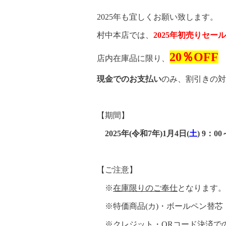
2025年も宜しくお願い致します。
村中本店では、
2025年初売りセール
20％OFF
店内在庫品に限り、
現金でのお支払い
のみ、割引きの対
【期間】
2025年(令和7年)1月4日(
土
) 9：00
【ご注意】
※
在庫限りのご奉仕
となります
※特価商品(カ)・ボールペン替芯
※
クレジット・QRコード決済で