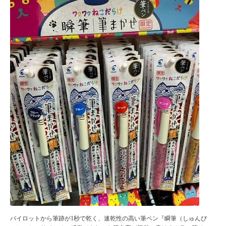
パイロットから筆跡が1秒で乾く、速乾性の高い筆ペン『瞬筆（しゅんぴ