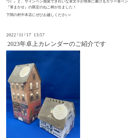
つ）』と、サインペン感覚できれいな筆文字が簡単に書けるカラー筆ペン
『筆まかせ』の限定のねこ柄が出ました！
下関の村中本店にぜひお越しください♪
2022
/
11
/
17 13:57
2023年卓上カレンダーのご紹介です