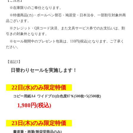
【ご注意】
※在庫限りのご奉仕となります。
※特価商品(カ)・ボールペン替芯・鳩居堂・日本法令、一部割引対象外商
品ございます。
※クレジット・QRコード決済、また文具サービス券でのお支払いは、割
引きの対象外となります。
※セール期間中のプレゼント包装は、110円(税込)となります。ご了承く
ださい。
【追記1】
日替わりセールを実施します！
22日(水)のみ限定特価
コピー用紙A4 ワイドプロ(白色度87％)500枚×5(2500枚)
1,980円(税込)
23日(木)のみ限定特価
書道筆・画筆(魁栄堂商品のみ)