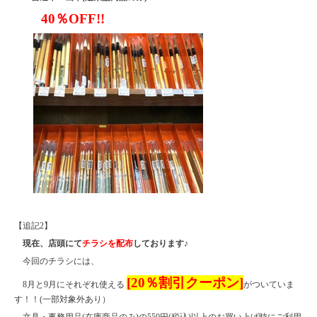
40％OFF!!
【追記2】
現在、店頭にて
チラシを配布
しております♪
今回のチラシには、
[20％割引クーポン]
8月と9月にそれぞれ使える
がついていま
す！！(一部対象外あり）