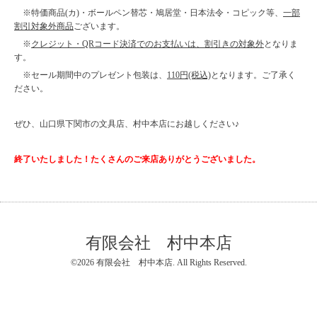
※特価商品(カ)・ボールペン替芯・鳩居堂・日本法令・コピック等、
一部
割引対象外商品
ございます。
※
クレジット・QRコード決済でのお支払いは、割引きの対象外
となりま
す。
※セール期間中のプレゼント包装は、
110円(税込)
となります。ご了承く
ださい。
ぜひ、山口県下関市の文具店、村中本店にお越しください♪
終了いたしました！たくさんのご来店ありがとうございました。
有限会社 村中本店
©2026
有限会社 村中本店
. All Rights Reserved.