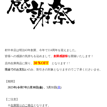
村中本店は明治43年創業、今年で114周年を迎えました。
皆様への感謝の気持ちを込めまして、
創業感謝祭
を開催いたします！
30％OFF
店内在庫商品に限り、
となります！!
現金でのお支払い
のみ、割引きの対象となりますのでご了承くださいませ。
【期間】
2025年(令和7年)
5
月30日(金)
、
5月31日(
土
)
【ご注意】
※
在庫限りのご奉仕
となります。